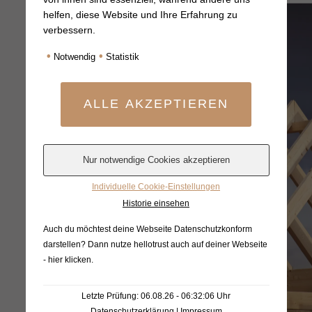
helfen, diese Website und Ihre Erfahrung zu
verbessern.
HOLZBAU FIEKE
•
•
Notwendig
Statistik
Holz arbeitet. Wir
vollenden.
Wir sind ein innovativer Meisterbetrieb aus
Altenberge im Kreis Steinfurt, nur 15
Individuelle Cookie-Einstellungen
Kilometer von Münster entfernt.
Historie einsehen
Auch du möchtest deine Webseite Datenschutzkonform
MEHR ERFAHREN
darstellen? Dann nutze
hellotrust auch auf deiner Webseite
- hier klicken
.
Letzte Prüfung: 06.08.26 - 06:32:06 Uhr
Datenschutzerklärung
|
Impressum